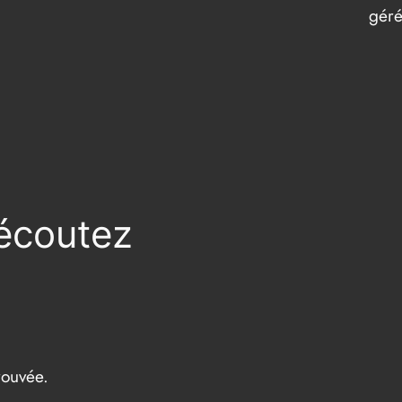
gér
 écoutez
rouvée.