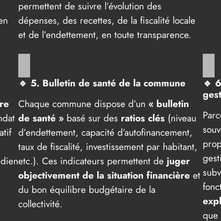
permettent de suivre l’évolution des
en
dépenses, des recettes, de la fiscalité locale
et de l’endettement, en toute transparence.
🔹
5. Bulletin de santé de la commune
🔹
6
gest
re
Chaque commune dispose d’un
« bulletin
Parc
ndat
de santé »
basé sur des
ratios clés
(niveau
souv
tif
d’endettement, capacité d’autofinancement,
pro
taux de fiscalité, investissement par habitant,
gest
idien
etc.). Ces indicateurs permettent de
juger
subv
objectivement de la situation financière
et
fonc
du bon équilibre budgétaire de la
exp
collectivité.
que 