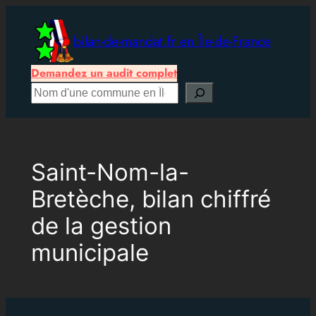
Aller
au
bilan-de-mandat.fr en Île-de-France
contenu
Demandez un audit complet
Rechercher
Saint-Nom-la-
Bretèche, bilan chiffré
de la gestion
municipale