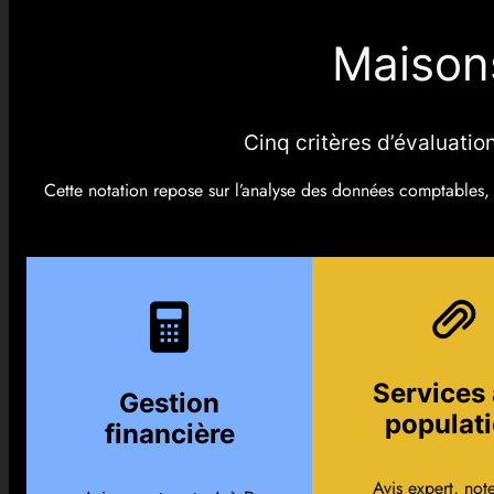
Maisons
Cinq critères d’évaluati
Cette notation repose sur l’analyse des données comptables, m
Services 
Gestion
populat
financière
Avis expert, not