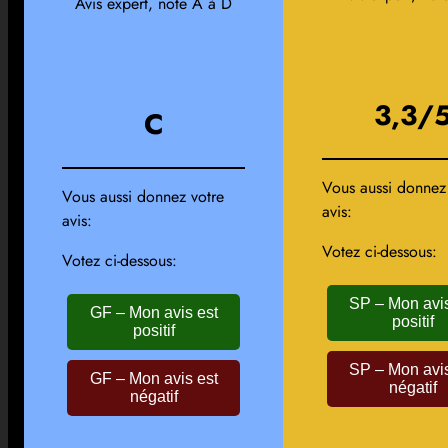
Avis expert, note A à D
3,3/
C
Vous aussi donnez
Vous aussi donnez votre
avis:
avis:
Votez ci-dessous:
Votez ci-dessous:
SP – Mon avis
GF – Mon avis est
positif
positif
SP – Mon avis
GF – Mon avis est
négatif
négatif