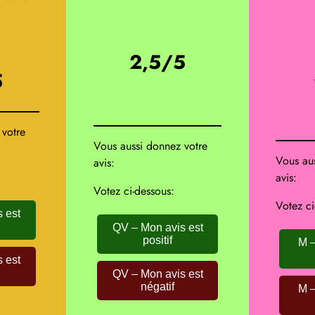
2,5/5
5
 votre
Vous aussi donnez votre
Vous au
avis:
avis:
Votez ci-dessous:
Votez ci
 est
QV – Mon avis est
positif
M –
 est
QV – Mon avis est
négatif
M –