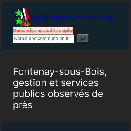
Aller
au
bilan-de-mandat.fr en Île-de-France
contenu
Demandez un audit complet
Rechercher
Fontenay-sous-Bois,
gestion et services
publics observés de
près